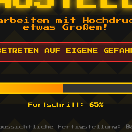
AUSTEL
arbeiten mit Hochdru
etwas Großem!
 BETRETEN AUF EIGENE GEFAHR
Fortschritt:
65%
aussichtliche Fertigstellung:
B